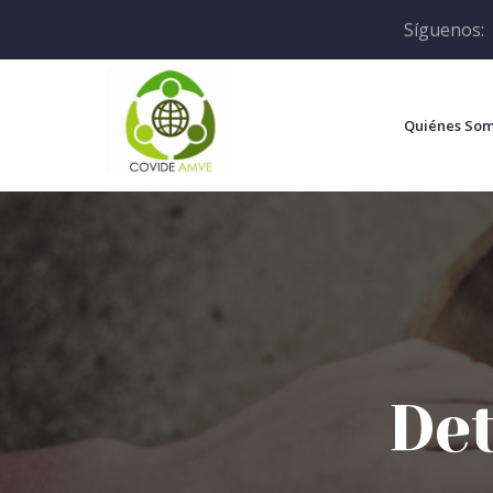
Síguenos:
Quiénes So
Det