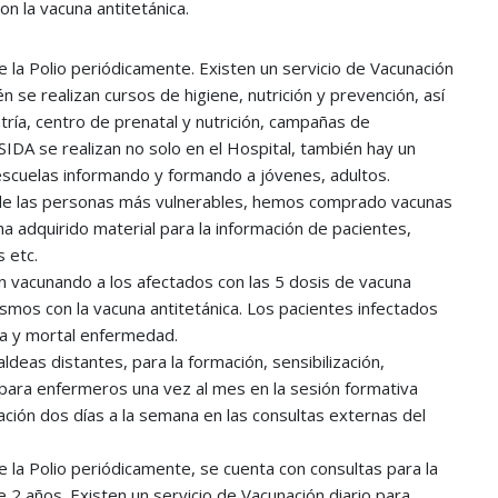
n la vacuna antitetánica.
 la Polio periódicamente. Existen un servicio de Vacunación
 se realizan cursos de higiene, nutrición y prevención, así
ría, centro de prenatal y nutrición, campañas de
IDA se realizan no solo en el Hospital, también hay un
 escuelas informando y formando a jóvenes, adultos.
ud de las personas más vulnerables, hemos comprado vacunas
a adquirido material para la información de pacientes,
s etc.
ión vacunando a los afectados con las 5 dosis de vacuna
smos con la vacuna antitetánica. Los pacientes infectados
ida y mortal enfermedad.
aldeas distantes, para la formación, sensibilización,
n para enfermeros una vez al mes en la sesión formativa
rmación dos días a la semana en las consultas externas del
 la Polio periódicamente, se cuenta con consultas para la
 2 años. Existen un servicio de Vacunación diario para