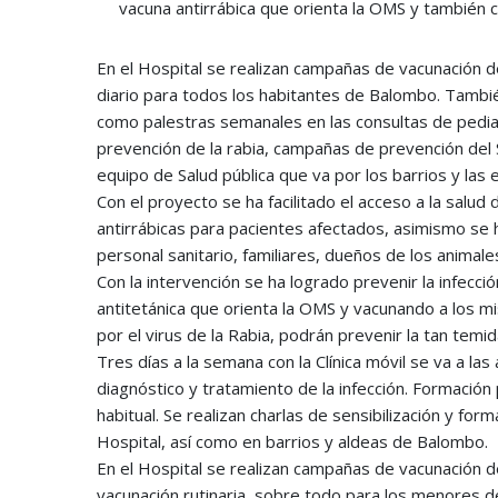
vacuna antirrábica que orienta la OMS y también co
En el Hospital se realizan campañas de vacunación de
diario para todos los habitantes de Balombo. También
como palestras semanales en las consultas de pediat
prevención de la rabia, campañas de prevención del S
equipo de Salud pública que va por los barrios y las
Con el proyecto se ha facilitado el acceso a la sal
antirrábicas para pacientes afectados, asimismo se h
personal sanitario, familiares, dueños de los animale
Con la intervención se ha logrado prevenir la infecc
antitetánica que orienta la OMS y vacunando a los mi
por el virus de la Rabia, podrán prevenir la tan tem
Tres días a la semana con la Clínica móvil se va a las 
diagnóstico y tratamiento de la infección. Formació
habitual. Se realizan charlas de sensibilización y fo
Hospital, así como en barrios y aldeas de Balombo.
En el Hospital se realizan campañas de vacunación de
vacunación rutinaria, sobre todo para los menores de