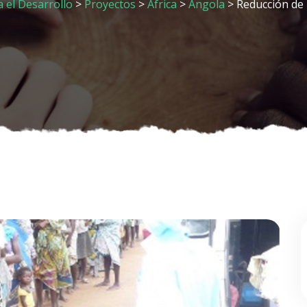
 el Desarrollo
>
Proyectos
>
África
>
Angola
> Reducción de 