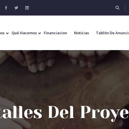
mos
Qué Hacemos
Financiacion
Noticias
Tablón De Anunci
alles Del Proy