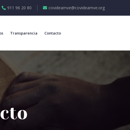
911 96 20 80
covideamve@covideamve.org
os
Transparencia
Contacto
ecto