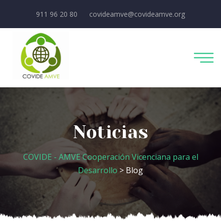
911 96 20 80
covideamve@covideamve.org
Noticias
COVIDE - AMVE Cooperación Vicenciana para el
Desarrollo
> Blog