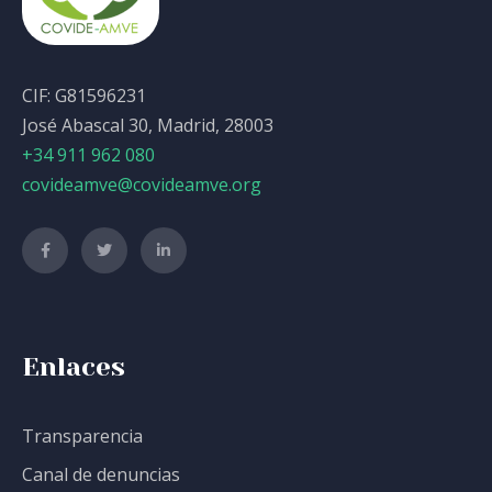
CIF: G81596231
José Abascal 30, Madrid, 28003
+34 911 962 080
covideamve@covideamve.org
Enlaces
Transparencia
Canal de denuncias