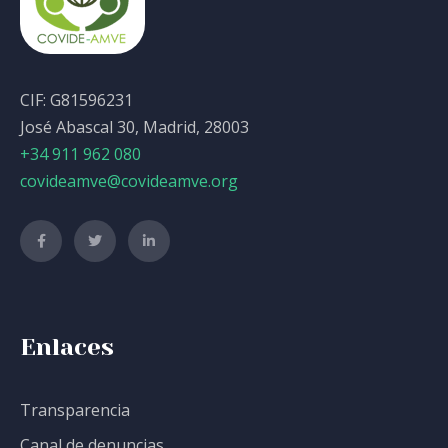
CIF: G81596231
José Abascal 30, Madrid, 28003
+34 911 962 080
covideamve@covideamve.org
Enlaces
Transparencia
Canal de denuncias