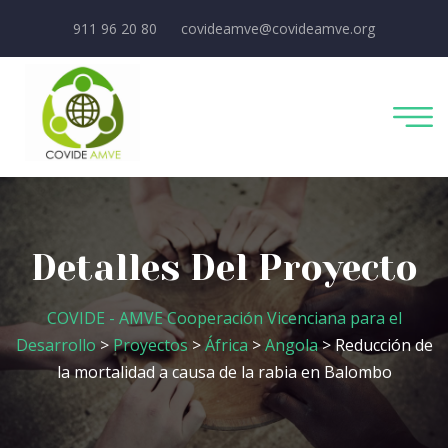
911 96 20 80
covideamve@covideamve.org
Detalles Del Proyecto
COVIDE - AMVE Cooperación Vicenciana para el
Desarrollo
>
Proyectos
>
África
>
Angola
> Reducción de
la mortalidad a causa de la rabia en Balombo