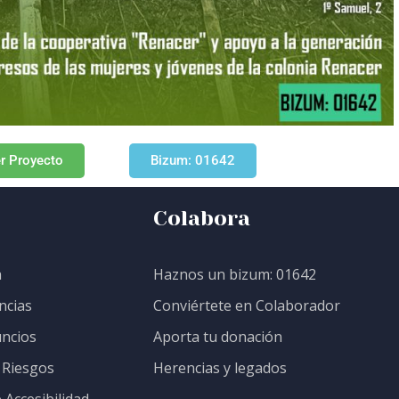
r Proyecto
Bizum: 01642
Colabora
a
Haznos un bizum: 01642
ncias
Conviértete en Colaborador
ncios
Aporta tu donación
 Riesgos
Herencias y legados