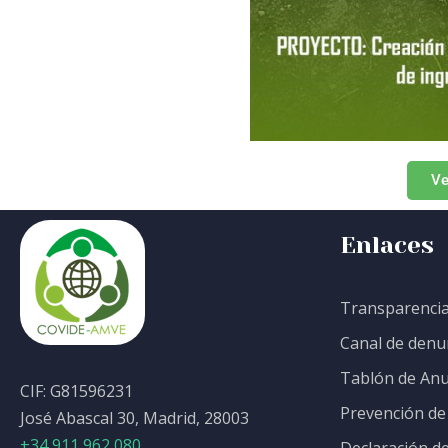
Ve
Enlaces
Transparenci
Canal de denu
Tablón de Anu
CIF: G81596231
Prevención de
José Abascal 30, Madrid, 28003
+34 911 962 080