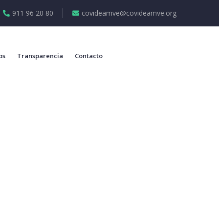
911 96 20 80
covideamve@covideamve.org
os
Transparencia
Contacto