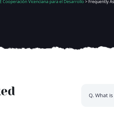
 Cooperación Vicenciana para el Desarrollo
> Frequently A
ked
Q. What is