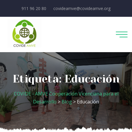
911 96 20 80
covideamve@covideamve.org
Etiqueta:
Educación
COVIDE - AMVE Cooperación Vicenciana para el
Desarrollo
>
Blog
> Educación