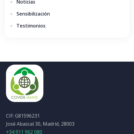
Noticias
Sensibilización
Testimonios
CIF: G81596231
José Abascal 30, Madrid, 28003
+34 911 962 080