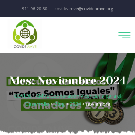
911 96 20 80
covideamve@covideamve.org
Mes:
Noviembre 2024
COVIDE - AMVE Cooperación Vicenciana para el
Desarrollo
>
Blog
>
2024
> noviembre