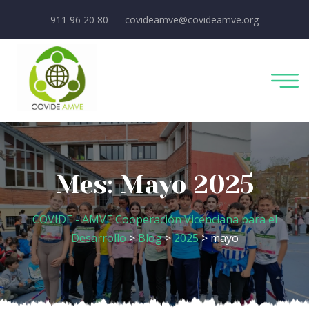
911 96 20 80
covideamve@covideamve.org
Mes:
Mayo 2025
COVIDE - AMVE Cooperación Vicenciana para el
Desarrollo
>
Blog
>
2025
> mayo