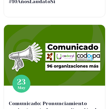
#10AñosLaudatoSi
23
May
Comunicado: Pronunciamiento