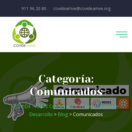
911 96 20 80
covideamve@covideamve.org
Categoría:
Comunicados
COVIDE - AMVE Cooperación Vicenciana para el
Desarrollo
>
Blog
> Comunicados