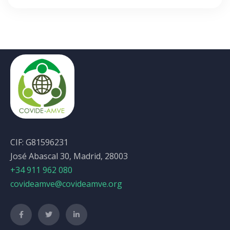
CIF: G81596231
José Abascal 30, Madrid, 28003
+34 911 962 080
covideamve@covideamve.org