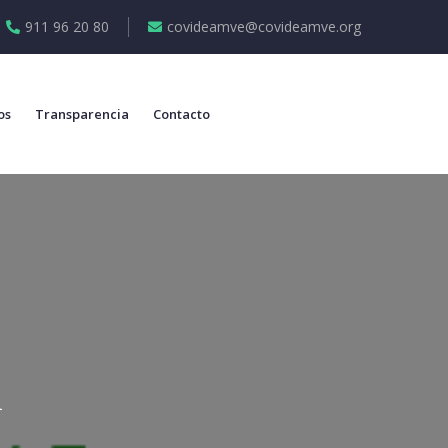
911 96 20 80
covideamve@covideamve.org
os
Transparencia
Contacto
1