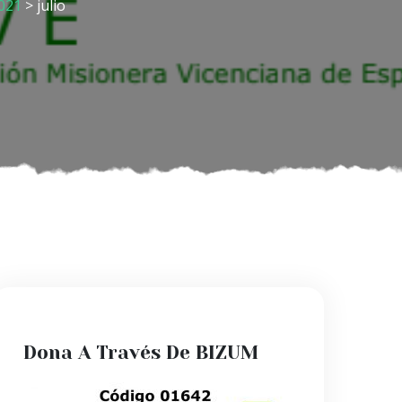
021
> julio
Dona A Través De BIZUM