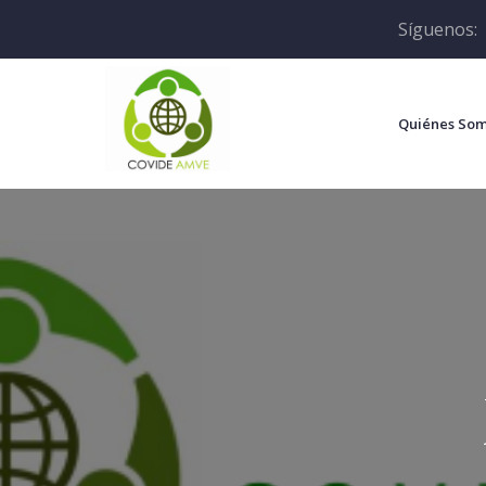
Síguenos:
Quiénes So