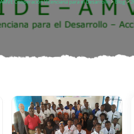
AMVE Cooperación Vicenciana para el Desarrollo
>
Blog
>
2