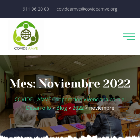
911 96 20 80
covideamve@covideamve.org
Mes:
Noviembre 2022
COVIDE - AMVE Cooperación Vicenciana para el
Desarrollo
>
Blog
>
2022
> noviembre