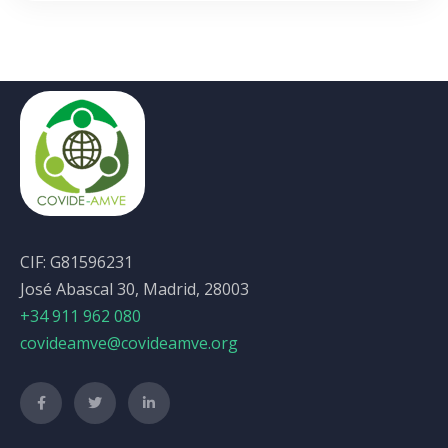
CIF: G81596231
José Abascal 30, Madrid, 28003
+34 911 962 080
covideamve@covideamve.org