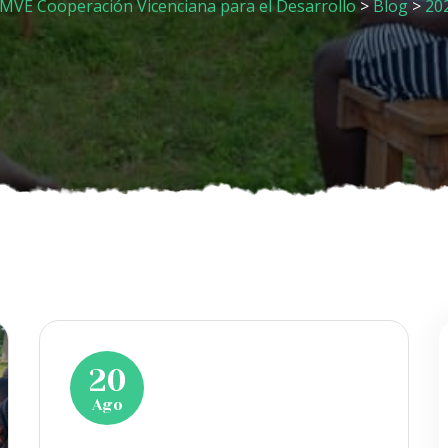
MVE Cooperación Vicenciana para el Desarrollo
>
Blog
>
20
20
Ago