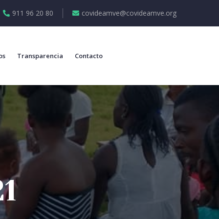
911 96 20 80
covideamve@covideamve.org
os
Transparencia
Contacto
21