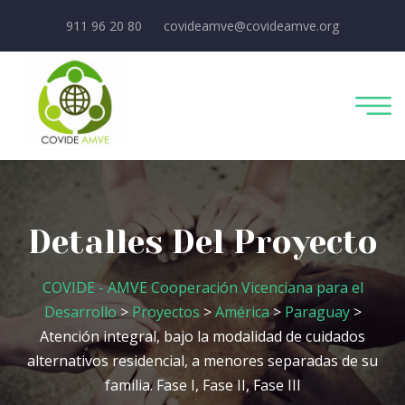
911 96 20 80
covideamve@covideamve.org
Detalles Del Proyecto
COVIDE - AMVE Cooperación Vicenciana para el
Desarrollo
>
Proyectos
>
América
>
Paraguay
>
Atención integral, bajo la modalidad de cuidados
alternativos residencial, a menores separadas de su
familia. Fase I, Fase II, Fase III