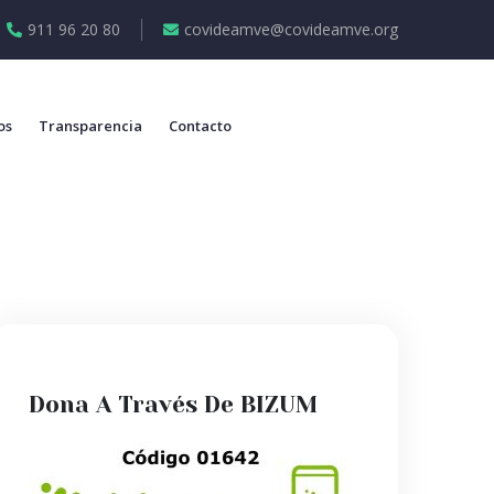
911 96 20 80
covideamve@covideamve.org
os
Transparencia
Contacto
Dona A Través De BIZUM