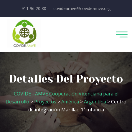
911 96 20 80
covideamve@covideamve.org
Detalles Del Proyecto
COVIDE - AMVE Cooperación Vicenciana para el
Desarrollo
>
Proyectos
>
América
>
Argentina
> Centro
de integración Marillac: 1ª Infancia