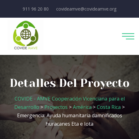
911 96 20 80
covideamve@covideamve.org
Detalles Del Proyecto
COVIDE - AMVE Cooperación Vicenciana para el
Desarrollo
>
Proyectos
>
América
>
Costa Rica
>
Emergencia: Ayuda humanitaria damnificados
huracanes Eta e Iota