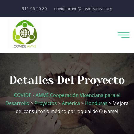
911 96 20 80
covideamve@covideamve.org
Detalles Del Proyecto
COVIDE - AMVE Cooperación Vicenciana para el
Desarrollo
>
Proyectos
>
América
>
Honduras
> Mejora
del consultorio médico parroquial de Cuyamel