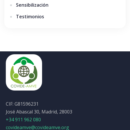
Sensibilización
Testimonios
CIF: G81596231
José Abascal 30, Madrid, 28003
+34 911 962 080
covideamve@covideamve.org