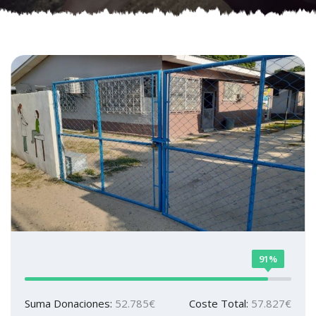
91%
Suma Donaciones:
52.785€
Coste Total:
57.827€