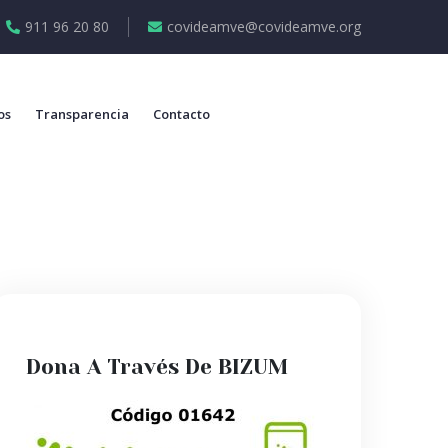
911 96 20 80
covideamve@covideamve.org
os
Transparencia
Contacto
Dona A Través De BIZUM