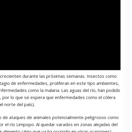
crecienten durante las próximas semanas. Insectos como
tagio de enfermedades, proliferan en este tipo ambientes,
nfermedades como la malaria. Las aguas del río, han podido
e, por lo que se espera que enfermedades como el cólera
 norte del país).
to de ataques de animales potencialmente peligrosos como
r el río Limpopo. Al quedar varados en zonas alejadas del
e alimento (algo que ya ha ocurrido en otras ocasiones),