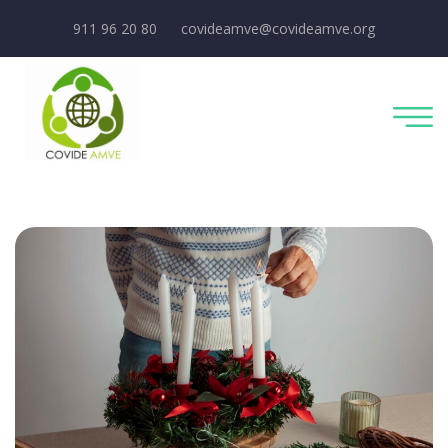
911 96 20 80
covideamve@covideamve.org