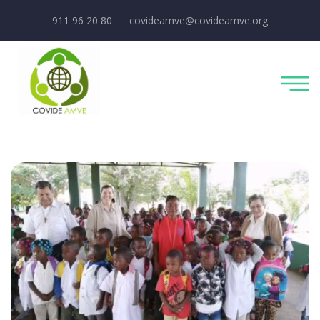
911 96 20 80
covideamve@covideamve.org