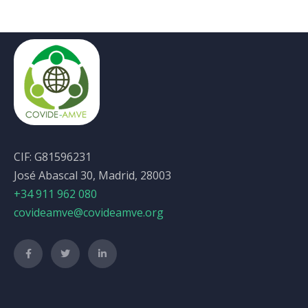
CIF: G81596231
José Abascal 30, Madrid, 28003
+34 911 962 080
covideamve@covideamve.org