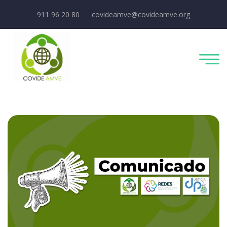
911 96 20 80
covideamve@covideamve.org