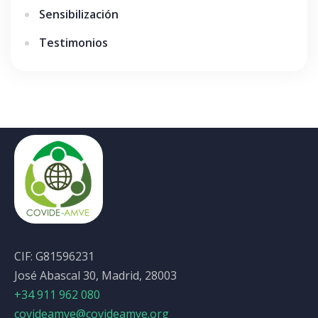
Sensibilización
Testimonios
CIF: G81596231
José Abascal 30, Madrid, 28003
+34 911 962 080
covideamve@covideamve.org