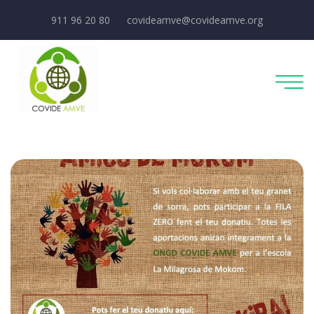
911 96 20 80
covideamve@covideamve.org