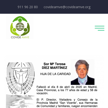
911 96 20 80
covideamve@covideamve.org