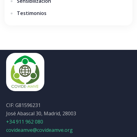
Sensibilización
Testimonios
CIF: G81596231
José Abascal 30, Madrid, 28003
+34 911 962 080
covideamve@covideamve.org