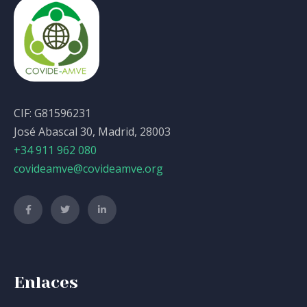
CIF: G81596231
José Abascal 30, Madrid, 28003
+34 911 962 080
covideamve@covideamve.org
Enlaces