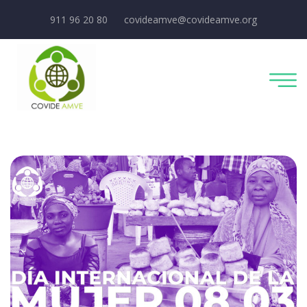
911 96 20 80
covideamve@covideamve.org