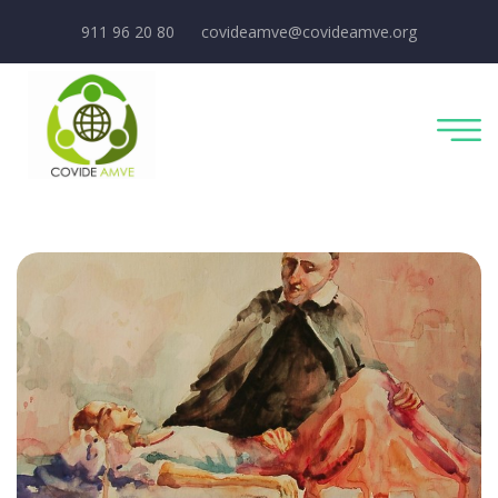
911 96 20 80
covideamve@covideamve.org