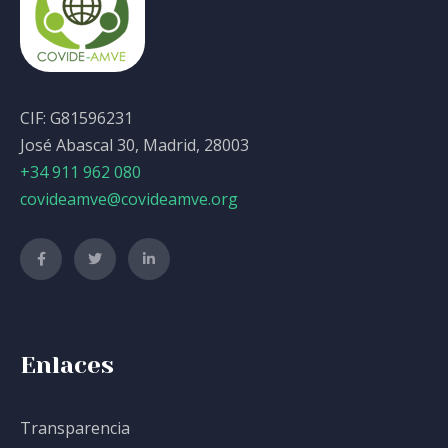
CIF: G81596231
José Abascal 30, Madrid, 28003
+34 911 962 080
covideamve@covideamve.org
Enlaces
Transparencia