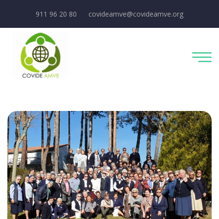
911 96 20 80
covideamve@covideamve.org