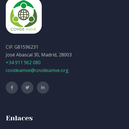
CIF: G81596231
José Abascal 30, Madrid, 28003
+34 911 962 080
covideamve@covideamve.org
Enlaces